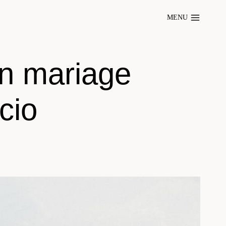
MENU
un mariage
cio