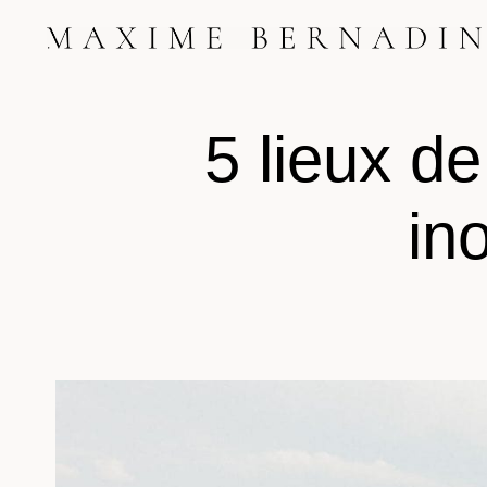
Skip
to
content
5 lieux d
in