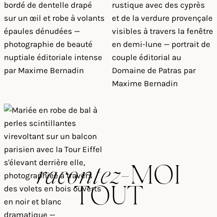
racontez
-MOI
TOUT