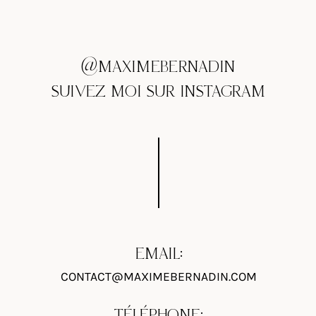
l’abbaye
de
sainte
@MAXIMEBERNADIN
croix
SUIVEZ MOI SUR INSTAGRAM
à
Salon
de
Provence
EMAIL:
CONTACT@MAXIMEBERNADIN.COM
TÉLÉPHONE: