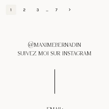
NUIT
II
Page
Next
1
2
3
…
7
:
LOUVRES
navigation
Page
@MAXIMEBERNADIN
SUIVEZ MOI SUR INSTAGRAM