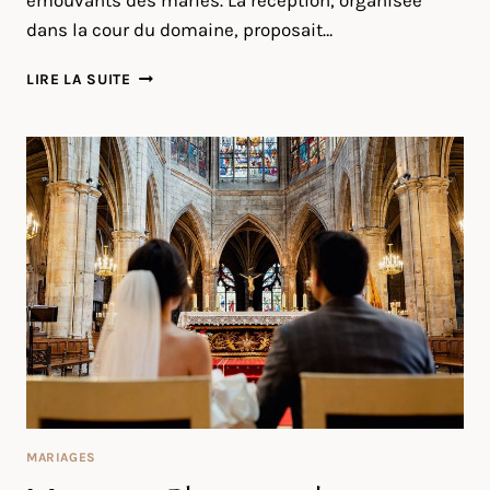
émouvants des mariés. La réception, organisée
dans la cour du domaine, proposait…
MARIAGE
LIRE LA SUITE
À
QUINTA
DE
SANT
ANA
AU
PORTUGAL
MARIAGES