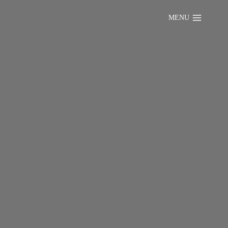
MENU
un événement que
us ont inspiré,
opres conseils en