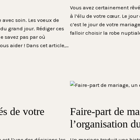
Vous avez certainement rêvé d
à l’élu de votre cœur. Le jou
 avec soin. Les voeux de
c’est le jour de votre maria
du grand jour. Rédiger ces
falloir choisir la robe nuptia
ne savez pas par où
s aider ! Dans cet article,…
és de votre
Faire-part de ma
l’organisation d
 est l’une des décisions les
Un mariage traduit une hist