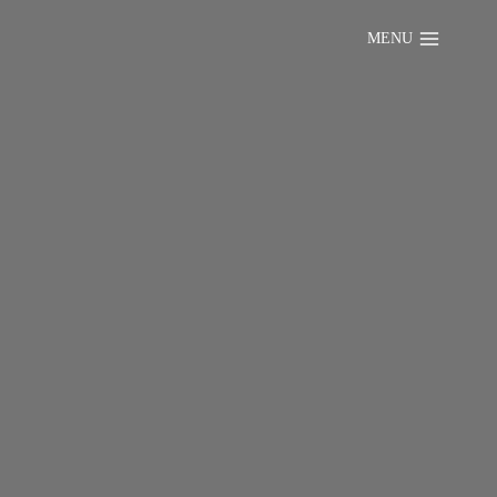
MENU
un événement que
us ont inspiré,
opres conseils en