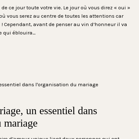
e ce jour toute votre vie. Le jour où vous direz « oui »
r où vous serez au centre de toutes les attentions car
ge ! Cependant, avant de penser au vin d’honneur il va
le qui éblouira…
riage, un essentiel dans
u mariage
oire d’amour unique liant deux personnes qui ont